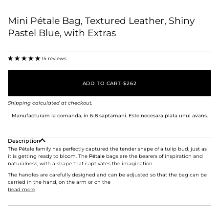
Mini Pétale Bag, Textured Leather, Shiny
Pastel Blue, with Extras
15 reviews
ADD TO CART
•
$262
Shipping
calculated at checkout.
Manufacturam la comanda, in 6-8 saptamani. Este necesara plata unui avans.
Description
The Pétale family has perfectly captured the tender shape of a tulip bud, just as
it is getting ready to bloom. The
Pétale
bags are the bearers of inspiration and
naturalness, with a shape that captivates the imagination.
The handles are carefully designed and can be adjusted so that the bag can be
carried in the hand, on the arm or on the
Read more