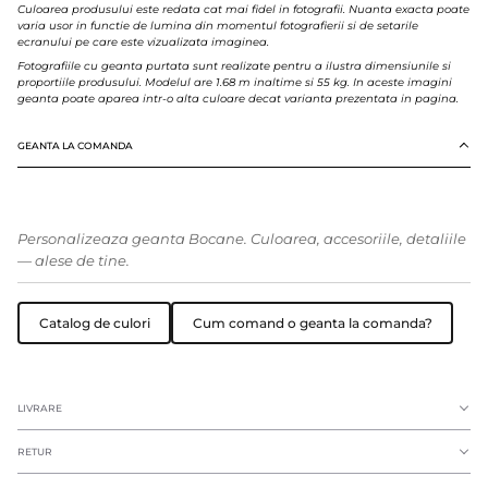
Culoarea produsului este redata cat mai fidel in fotografii. Nuanta exacta poate
varia usor in functie de lumina din momentul fotografierii si de setarile
ecranului pe care este vizualizata imaginea.
Fotografiile cu geanta purtata sunt realizate pentru a ilustra dimensiunile si
proportiile produsului. Modelul are 1.68 m inaltime si 55 kg. In aceste imagini
geanta poate aparea intr-o alta culoare decat varianta prezentata in pagina.
GEANTA LA COMANDA
Personalizeaza geanta Bocane. Culoarea, accesoriile, detaliile
— alese de tine.
Catalog de culori
Cum comand o geanta la comanda?
LIVRARE
RETUR