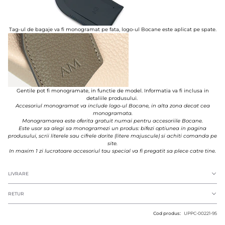
Tag-ul de bagaje va fi monogramat pe fata, logo-ul Bocane este aplicat pe spate.
Gentile pot fi monogramate, in functie de model. Informatia va fi inclusa in
detaliile produsului.
Accesoriul monogramat va include logo-ul Bocane, in alta zona decat cea
monogramata.
Monogramarea este oferita gratuit numai pentru accesoriile Bocane.
Este usor sa alegi sa monogramezi un produs: bifezi optiunea in pagina
produsului, scrii literele sau cifrele dorite (litere majuscule) si achiti comanda pe
site.
In maxim 1 zi lucratoare accesoriul tau special va fi pregatit sa plece catre tine.
LIVRARE
RETUR
Cod produs:
UPPC-00221-95