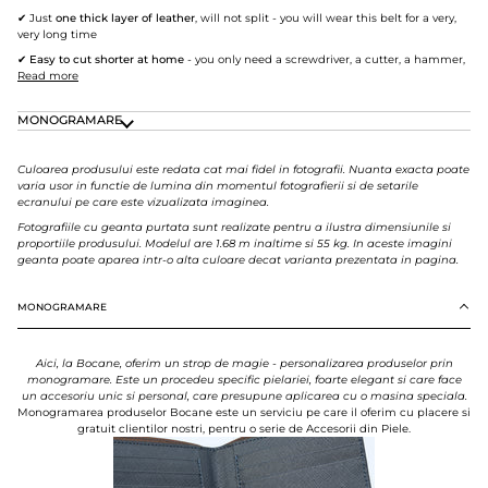
✔ Just
one
thick layer of leather
, will not split - you will wear this belt for a very,
very long time
✔
Easy to cut shorter at home
- you only need a screwdriver, a cutter, a hammer,
Read more
MONOGRAMARE
Culoarea produsului este redata cat mai fidel in fotografii. Nuanta exacta poate
varia usor in functie de lumina din momentul fotografierii si de setarile
ecranului pe care este vizualizata imaginea.
Fotografiile cu geanta purtata sunt realizate pentru a ilustra dimensiunile si
proportiile produsului. Modelul are 1.68 m inaltime si 55 kg. In aceste imagini
geanta poate aparea intr-o alta culoare decat varianta prezentata in pagina.
MONOGRAMARE
Aici, la Bocane, oferim un strop de magie - personalizarea produselor prin
monogramare. Este un procedeu specific pielariei, foarte elegant si care face
un accesoriu unic si personal, care presupune aplicarea cu o masina speciala.
Monogramarea produselor Bocane este un serviciu pe care il oferim cu placere si
gratuit clientilor nostri, pentru o serie de Accesorii din Piele.