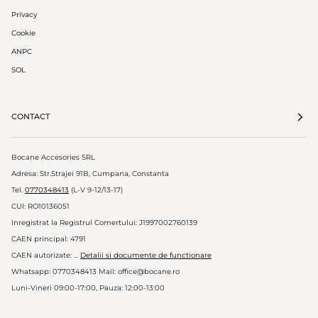
Privacy
Cookie
ANPC
SOL
CONTACT
Bocane Accesories SRL
Adresa: Str.Strajei 91B, Cumpana, Constanta
Tel.
0770348413
(L-V 9-12/13-17)
CUI: RO10136051
Inregistrat la Registrul Comertului: J1997002760139
CAEN principal: 4791
CAEN autorizate: ...
Detalii si documente de functionare
Whatsapp: 0770348413 Mail: office@bocane.ro
Luni-Vineri 09:00-17:00, Pauza: 12:00-13:00