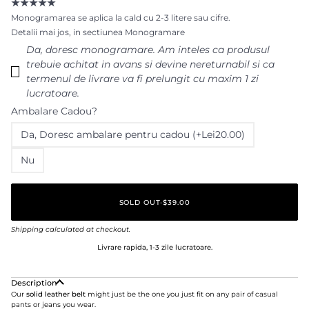
★★★★★
Monogramarea se aplica la cald cu 2-3 litere sau cifre.
Detalii mai jos, in sectiunea Monogramare
Da‚ doresc monogramare. Am inteles ca produsul
trebuie achitat in avans si devine nereturnabil si ca
termenul de livrare va fi prelungit cu maxim 1 zi
lucratoare.
Ambalare Cadou?
Da‚ Doresc ambalare pentru cadou (+Lei20.00)
Nu
SOLD OUT
•
$39.00
Shipping
calculated at checkout.
Livrare rapida, 1-3 zile lucratoare.
Description
Our
solid leather belt
might just be the one you just fit on any pair of casual
pants or jeans you wear.