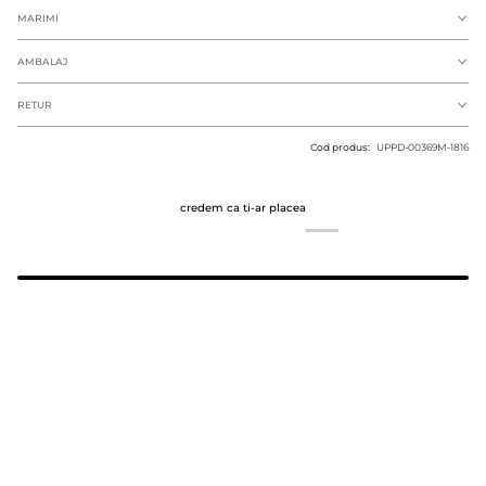
MARIMI
AMBALAJ
RETUR
Cod produs:
UPPD-00369M-1816
credem ca ti-ar placea