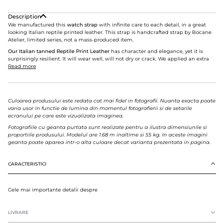
Description
We manufactured this
watch strap
with infinite care to each detail, in a great
looking Italian reptile printed leather. This strap is handcrafted strap by Bocane
Atelier, limited series, not a mass-produced item.
Our Italian tanned Reptile Print Leather
has character and elegance, yet it is
surprisingly resilient. It will wear well, will not dry or crack. We applied an extra
Read more
Culoarea produsului este redata cat mai fidel in fotografii. Nuanta exacta poate
varia usor in functie de lumina din momentul fotografierii si de setarile
ecranului pe care este vizualizata imaginea.
Fotografiile cu geanta purtata sunt realizate pentru a ilustra dimensiunile si
proportiile produsului. Modelul are 1.68 m inaltime si 55 kg. In aceste imagini
geanta poate aparea intr-o alta culoare decat varianta prezentata in pagina.
CARACTERISTICI
Cele mai importante detalii despre
LIVRARE