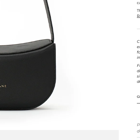
c
T
R
C
e
f
i
F
d
s
d
G
P
d