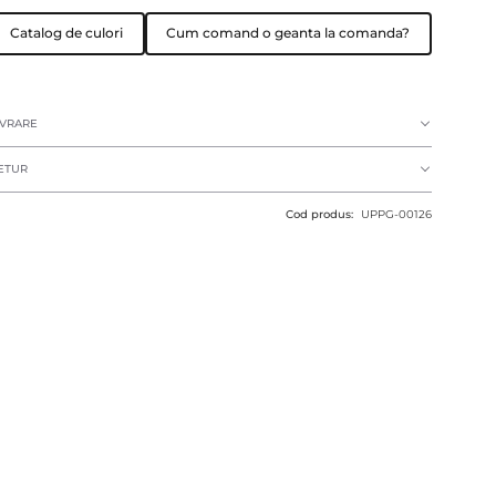
Catalog de culori
Cum comand o geanta la comanda?
IVRARE
ETUR
Cod produs:
UPPG-00126