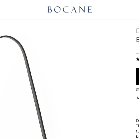
S
M
D
T
t
b