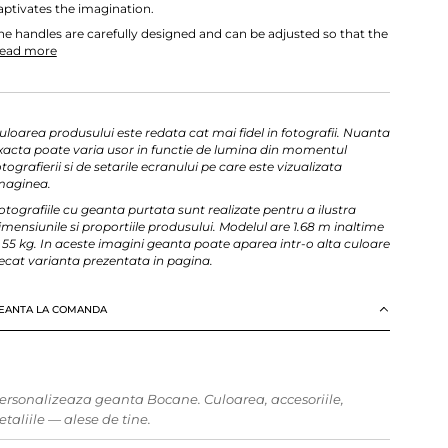
aptivates the imagination.
he handles are carefully designed and can be adjusted so that the
ead more
uloarea produsului este redata cat mai fidel in fotografii. Nuanta
xacta poate varia usor in functie de lumina din momentul
otografierii si de setarile ecranului pe care este vizualizata
maginea.
otografiile cu geanta purtata sunt realizate pentru a ilustra
imensiunile si proportiile produsului. Modelul are 1.68 m inaltime
i 55 kg. In aceste imagini geanta poate aparea intr-o alta culoare
ecat varianta prezentata in pagina.
EANTA LA COMANDA
ersonalizeaza geanta Bocane. Culoarea, accesoriile,
etaliile — alese de tine.