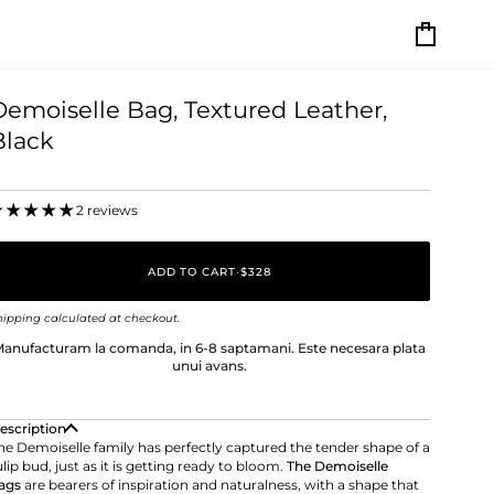
Cart
Demoiselle Bag, Textured Leather,
Black
2 reviews
ADD TO CART
•
$328
hipping
calculated at checkout.
anufacturam la comanda, in 6-8 saptamani. Este necesara plata
unui avans.
escription
he Demoiselle family has perfectly captured the tender shape of a
ulip bud, just as it is getting ready to bloom.
The Demoiselle
ags
are bearers of inspiration and naturalness, with a shape that