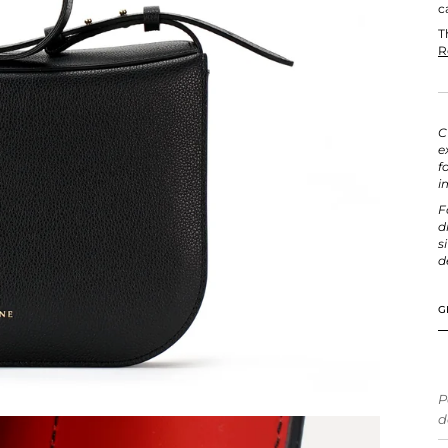
c
T
R
C
e
f
i
F
d
s
d
G
P
d