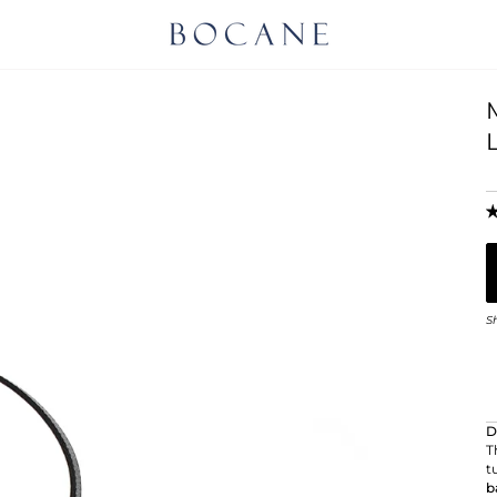
S
D
T
t
b