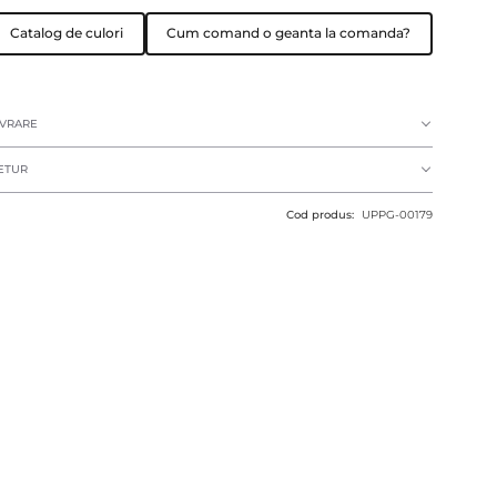
Catalog de culori
Cum comand o geanta la comanda?
IVRARE
ETUR
Cod produs:
UPPG-00179