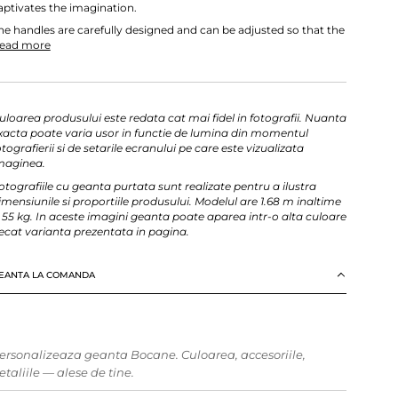
aptivates the imagination.
he handles are carefully designed and can be adjusted so that the
ead more
uloarea produsului este redata cat mai fidel in fotografii. Nuanta
xacta poate varia usor in functie de lumina din momentul
otografierii si de setarile ecranului pe care este vizualizata
maginea.
otografiile cu geanta purtata sunt realizate pentru a ilustra
imensiunile si proportiile produsului. Modelul are 1.68 m inaltime
i 55 kg. In aceste imagini geanta poate aparea intr-o alta culoare
ecat varianta prezentata in pagina.
EANTA LA COMANDA
ersonalizeaza geanta Bocane. Culoarea, accesoriile,
etaliile — alese de tine.