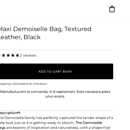
Cart
Maxi Demoiselle Bag, Textured
Leather, Black
2 reviews
ADD TO CART
•
$409
hipping
calculated at checkout.
Manufacturam la comanda, in 6 saptamani. Este necesara plata
unui avans.
escription
he Demoiselle family has perfectly captured the tender shape of a
ulip bud, just as it is getting ready to bloom.
The Demoiselle
ags
are bearers of inspiration and naturalness, with a shape that