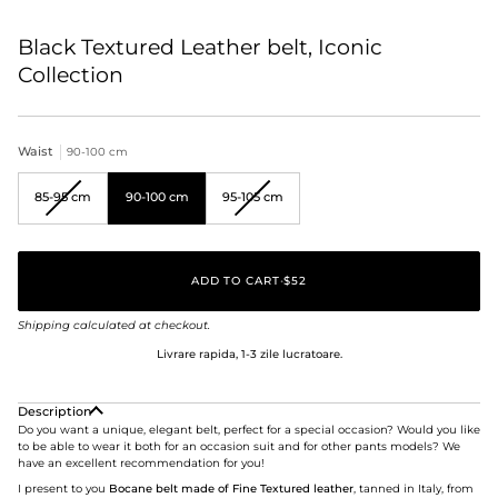
Black Textured Leather belt, Iconic
Collection
Waist
90-100 cm
Variant
Variant
85-95 cm
90-100 cm
95-105 cm
sold
sold
out
out
or
or
unavailable
unavailable
ADD TO CART
•
$52
Shipping
calculated at checkout.
Livrare rapida, 1-3 zile lucratoare.
Description
Do you want a unique, elegant belt, perfect for a special occasion?
Would you like
to be able to wear it both for an occasion suit and for other pants models? We
have an excellent recommendation for you!
I present to you
Bocane belt made of Fine Textured leather
, tanned in Italy
, from