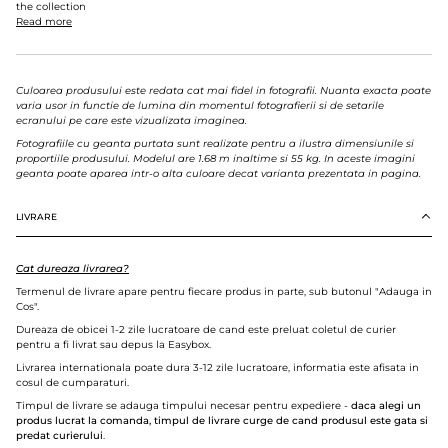
the collection
Read more
Culoarea produsului este redata cat mai fidel in fotografii. Nuanta exacta poate
varia usor in functie de lumina din momentul fotografierii si de setarile
ecranului pe care este vizualizata imaginea.
Fotografiile cu geanta purtata sunt realizate pentru a ilustra dimensiunile si
proportiile produsului. Modelul are 1.68 m inaltime si 55 kg. In aceste imagini
geanta poate aparea intr-o alta culoare decat varianta prezentata in pagina.
LIVRARE
Cat dureaza livrarea?
Termenul de livrare apare pentru fiecare produs in parte, sub butonul "Adauga in
Cos".
Dureaza de obicei 1-2 zile lucratoare de cand este preluat coletul de curier
pentru a fi livrat sau depus la Easybox.
Livrarea internationala poate dura 3-12 zile lucratoare, informatia este afisata in
cosul de cumparaturi.
Timpul de livrare se adauga timpului necesar pentru expediere -
daca alegi un
produs lucrat la comanda, timpul de livrare curge de cand produsul este gata si
predat curierului
.