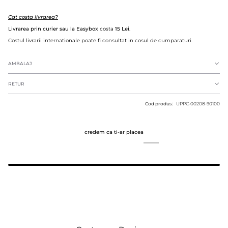
Cat costa livrarea?
Livrarea prin curier sau la Easybox
costa
15 Lei
.
Costul livrarii internationale poate fi consultat in cosul de cumparaturi.
AMBALAJ
RETUR
Cod produs:
UPPC-00208-90100
credem ca ti-ar placea