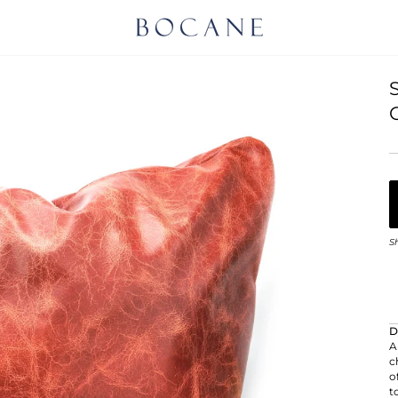
S
D
A
c
o
t