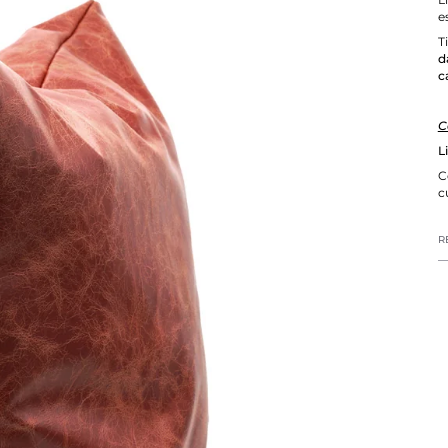
e
T
d
c
C
L
C
c
R