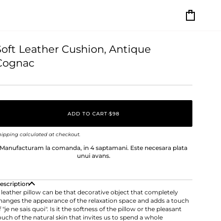
Cart
Soft Leather Cushion, Antique
Cognac
ADD TO CART
•
$98
hipping
calculated at checkout.
Manufacturam la comanda, in 4 saptamani. Este necesara plata
unui avans.
escription
 leather pillow can be that decorative object that completely
hanges the appearance of the relaxation space and adds a touch
f "je ne sais quoi". Is it the softness of the pillow or the pleasant
ouch of the natural skin that invites us to spend a whole