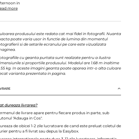
fternoon in
ead more
uloarea produsului este redata cat mai fidel in fotografii. Nuanta
xacta poate varia usor in functie de lumina din momentul
otografierii si de setarile ecranului pe care este vizualizata
maginea.
otografiile cu geanta purtata sunt realizate pentru a ilustra
imensiunile si proportiile produsului. Modelul are 1.68 m inaltime
i 55 kg. In aceste imagini geanta poate aparea intr-o alta culoare
ecat varianta prezentata in pagina.
IVRARE
at dureaza livrarea?
ermenul de livrare apare pentru fiecare produs in parte, sub
utonul "Adauga in Cos".
ureaza de obicei 1-2 zile lucratoare de cand este preluat coletul de
urier pentru a fi livrat sau depus la Easybox.
ivrarea internationala poate dura 3-12 zile lucratoare, informatia