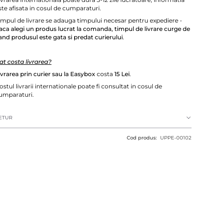
ste afisata in cosul de cumparaturi.
impul de livrare se adauga timpului necesar pentru expediere -
aca alegi un produs lucrat la comanda, timpul de livrare curge de
and produsul este gata si predat curierului
.
at costa livrarea?
ivrarea prin curier sau la Easybox
costa
15 Lei
.
ostul livrarii internationale poate fi consultat in cosul de
umparaturi.
ETUR
Cod produs:
UPPE-00102