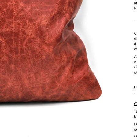
a
R
C
e
f
i
F
d
s
d
L
C
T
b
D
c
L