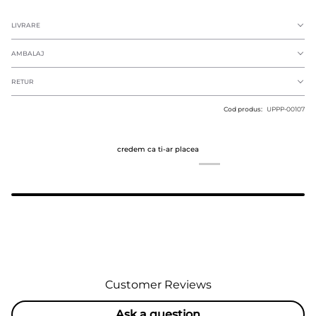
LIVRARE
AMBALAJ
RETUR
Cod produs:
UPPP-00107
credem ca ti-ar placea
Customer Reviews
Ask a question