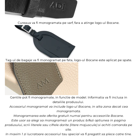
Cureaua va fi monogramata pe varf, fara a atinge logo-ul Bocane.
Tag-ul de bagaje va fi monogramat pe fata, logo-ul Bocane este aplicat pe spate.
Gentile pot fi monogramate, in functie de model. Informatia va fi inclusa in
detaliile produsului.
Accesoriul monogramat va include logo-ul Bocane, in alta zona decat cea
monogramata.
Monogramarea este oferita gratuit numai pentru accesoriile Bocane.
Este usor sa alegi sa monogramezi un produs: bifezi optiunea in pagina
produsului, scrii literele sau cifrele dorite (litere majuscule) si achiti comanda pe
site.
In maxim 1 zi lucratoare accesoriul tau special va fi pregatit sa plece catre tine.