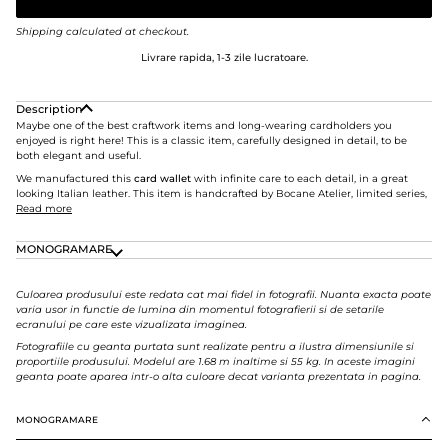
Shipping
calculated at checkout.
Livrare rapida, 1-3 zile lucratoare.
Description
Maybe one of the best craftwork items and long-wearing cardholders you
enjoyed is right here!
This is a classic item, carefully designed in detail, to be
both elegant and useful.
We manufactured this
card
wallet
with infinite care to each detail, in a great
looking Italian leather. This item is handcrafted by Bocane Atelier, limited series,
Read more
MONOGRAMARE
Culoarea produsului este redata cat mai fidel in fotografii. Nuanta exacta poate
varia usor in functie de lumina din momentul fotografierii si de setarile
ecranului pe care este vizualizata imaginea.
Fotografiile cu geanta purtata sunt realizate pentru a ilustra dimensiunile si
proportiile produsului. Modelul are 1.68 m inaltime si 55 kg. In aceste imagini
geanta poate aparea intr-o alta culoare decat varianta prezentata in pagina.
MONOGRAMARE