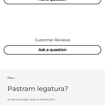
Customer Reviews
Ask a question
Psss...
Pastram legatura?
Iti vom scrie doar cand va merita citit :)