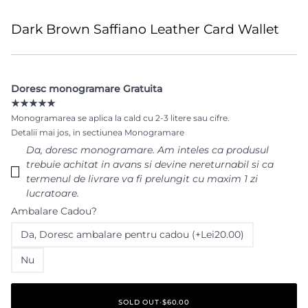
Dark Brown Saffiano Leather Card Wallet
Doresc monogramare Gratuita
★★★★★
Monogramarea se aplica la cald cu 2-3 litere sau cifre.
Detalii mai jos, in sectiunea Monogramare
Da‚ doresc monogramare. Am inteles ca produsul
trebuie achitat in avans si devine nereturnabil si ca
termenul de livrare va fi prelungit cu maxim 1 zi
lucratoare.
Ambalare Cadou?
Da‚ Doresc ambalare pentru cadou (+Lei20.00)
Nu
SOLD OUT
•
$60.00