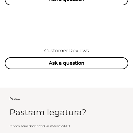
Customer Reviews
Ask a question
Psss...
Pastram legatura?
Iti vom scrie doar cand va merita citit :)