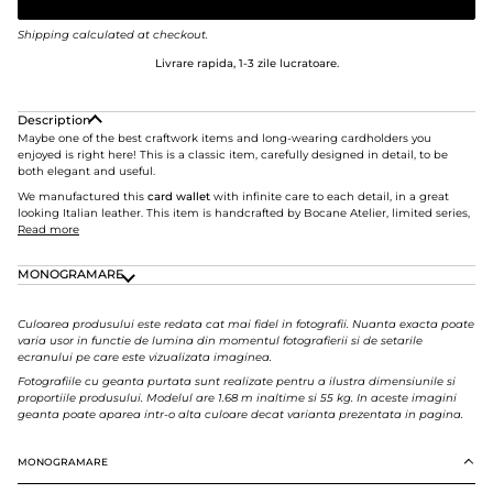
Shipping
calculated at checkout.
Livrare rapida, 1-3 zile lucratoare.
Description
Maybe one of the best craftwork items and long-wearing cardholders you
enjoyed is right here!
This is a classic item, carefully designed in detail, to be
both elegant and useful.
We manufactured this
card
wallet
with infinite care to each detail, in a great
looking Italian leather. This item is handcrafted by Bocane Atelier, limited series,
Read more
MONOGRAMARE
Culoarea produsului este redata cat mai fidel in fotografii. Nuanta exacta poate
varia usor in functie de lumina din momentul fotografierii si de setarile
ecranului pe care este vizualizata imaginea.
Fotografiile cu geanta purtata sunt realizate pentru a ilustra dimensiunile si
proportiile produsului. Modelul are 1.68 m inaltime si 55 kg. In aceste imagini
geanta poate aparea intr-o alta culoare decat varianta prezentata in pagina.
MONOGRAMARE