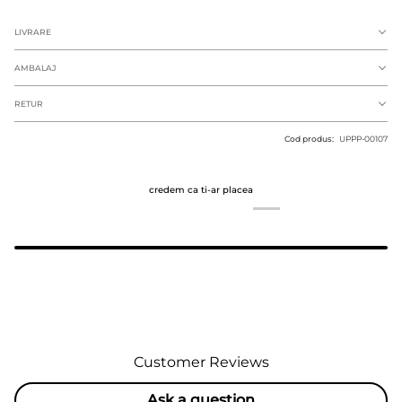
LIVRARE
AMBALAJ
RETUR
Cod produs:
UPPP-00107
credem ca ti-ar placea
Customer Reviews
Ask a question