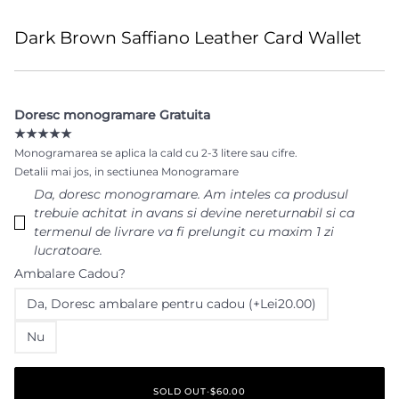
Dark Brown Saffiano Leather Card Wallet
Doresc monogramare Gratuita
★★★★★
Monogramarea se aplica la cald cu 2-3 litere sau cifre.
Detalii mai jos, in sectiunea Monogramare
Da‚ doresc monogramare. Am inteles ca produsul
trebuie achitat in avans si devine nereturnabil si ca
termenul de livrare va fi prelungit cu maxim 1 zi
lucratoare.
Ambalare Cadou?
Da‚ Doresc ambalare pentru cadou (+Lei20.00)
Nu
SOLD OUT
•
$60.00