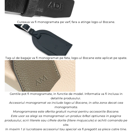
Cureaua va fi monogramata pe varf, fara a atinge logo-ul Bocane.
Tag-ul de bagaje va fi monogramat pe fata, logo-ul Bocane este aplicat pe spate.
Gentile pot fi monogramate, in functie de model. Informatia va fi inclusa in
detaliile produsului.
Accesoriul monogramat va include logo-ul Bocane, in alta zona decat cea
monogramata.
Monogramarea este oferita gratuit numai pentru accesoriile Bocane.
Este usor sa alegi sa monogramezi un produs: bifezi optiunea in pagina
produsului, scrii literele sau cifrele dorite (litere majuscule) si achiti comanda pe
site.
In maxim 1 zi lucratoare accesoriul tau special va fi pregatit sa plece catre tine.