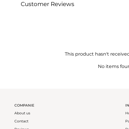
Customer Reviews
This product hasn't receive
No items fou
COMPANIE
I
About us
H
Contact
P