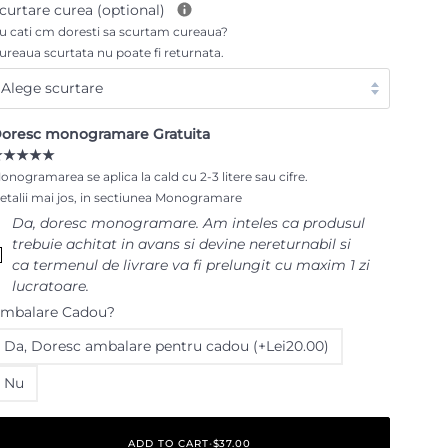
curtare curea (optional)
u cati cm doresti sa scurtam cureaua?
ureaua scurtata nu poate fi returnata.
oresc monogramare Gratuita
★★★★★
onogramarea se aplica la cald cu 2-3 litere sau cifre.
etalii mai jos, in sectiunea Monogramare
Da‚ doresc monogramare. Am inteles ca produsul
trebuie achitat in avans si devine nereturnabil si
ca termenul de livrare va fi prelungit cu maxim 1 zi
lucratoare.
mbalare Cadou?
Da‚ Doresc ambalare pentru cadou (+Lei20.00)
Nu
ADD TO CART
•
$37.00