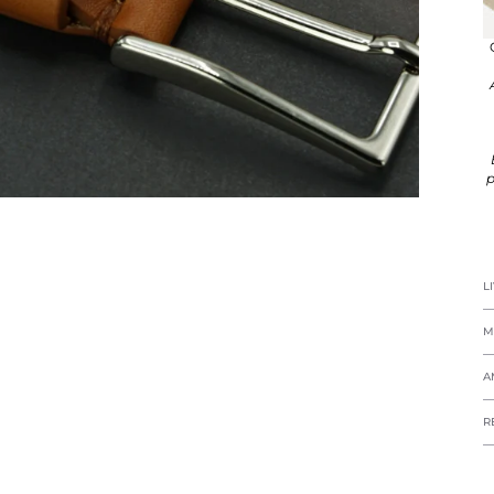
p
L
M
A
R