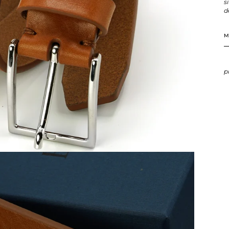
s
d
M
p