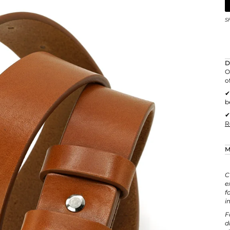
S
D
O
o
✔
b
R
M
C
e
f
i
F
d