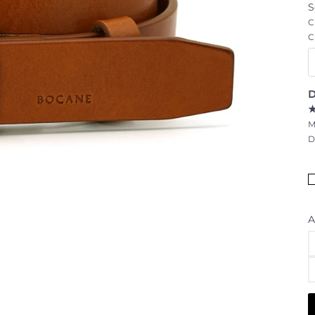
S
C
C
D
M
D
A