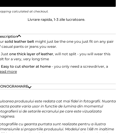
hipping
calculated at checkout.
Livrare rapida, 1-3 zile lucratoare.
escription
ur
solid leather belt
might just be the one you just fit on any pair
f casual pants or jeans you wear.
 Just
one
thick layer of leather
, will not split - you will wear this
elt for a very, very long time
✔
Easy to cut shorter at home
- you only need a screwdriver, a
ead more
ONOGRAMARE
uloarea produsului este redata cat mai fidel in fotografii. Nuanta
xacta poate varia usor in functie de lumina din momentul
otografierii si de setarile ecranului pe care este vizualizata
maginea.
otografiile cu geanta purtata sunt realizate pentru a ilustra
imensiunile si proportiile produsului. Modelul are 1.68 m inaltime