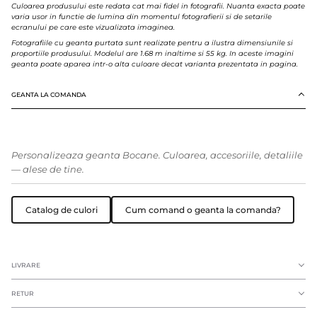
Culoarea produsului este redata cat mai fidel in fotografii. Nuanta exacta poate
varia usor in functie de lumina din momentul fotografierii si de setarile
ecranului pe care este vizualizata imaginea.
Fotografiile cu geanta purtata sunt realizate pentru a ilustra dimensiunile si
proportiile produsului. Modelul are 1.68 m inaltime si 55 kg. In aceste imagini
geanta poate aparea intr-o alta culoare decat varianta prezentata in pagina.
GEANTA LA COMANDA
Personalizeaza geanta Bocane. Culoarea, accesoriile, detaliile
— alese de tine.
Catalog de culori
Cum comand o geanta la comanda?
LIVRARE
RETUR