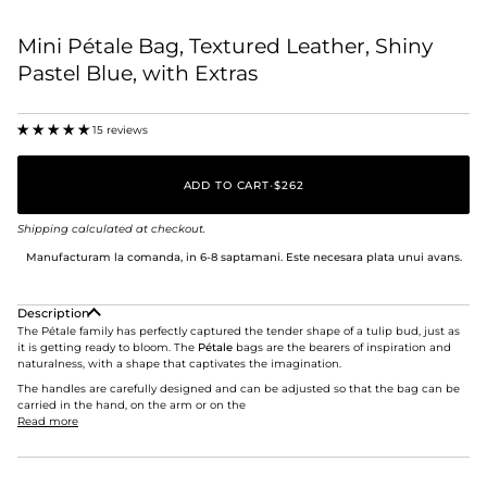
Mini Pétale Bag, Textured Leather, Shiny
Pastel Blue, with Extras
15 reviews
ADD TO CART
•
$262
Shipping
calculated at checkout.
Manufacturam la comanda, in 6-8 saptamani. Este necesara plata unui avans.
Description
The Pétale family has perfectly captured the tender shape of a tulip bud, just as
it is getting ready to bloom. The
Pétale
bags are the bearers of inspiration and
naturalness, with a shape that captivates the imagination.
The handles are carefully designed and can be adjusted so that the bag can be
carried in the hand, on the arm or on the
Read more