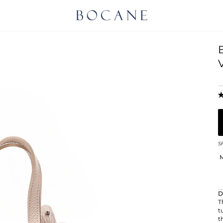
S
M
D
T
t
t