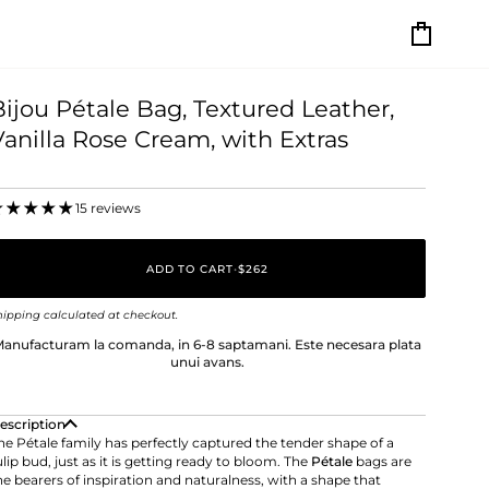
Cart
Bijou Pétale Bag, Textured Leather,
Vanilla Rose Cream, with Extras
15 reviews
ADD TO CART
•
$262
hipping
calculated at checkout.
anufacturam la comanda, in 6-8 saptamani. Este necesara plata
unui avans.
escription
he Pétale family has perfectly captured the tender shape of a
ulip bud, just as it is getting ready to bloom. The
Pétale
bags are
he bearers of inspiration and naturalness, with a shape that