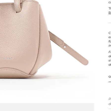
c
T
R
C
e
f
i
F
d
s
d
G
P
d