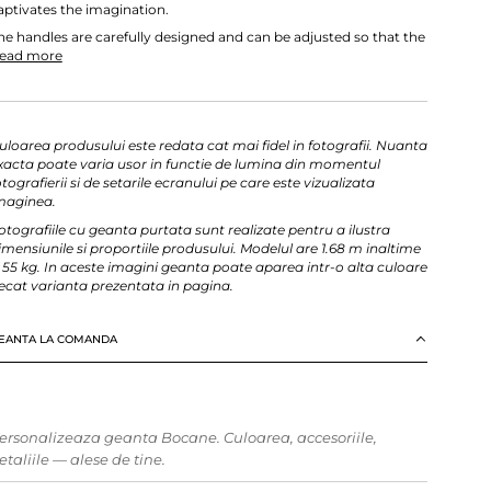
aptivates the imagination.
he handles are carefully designed and can be adjusted so that the
ead more
uloarea produsului este redata cat mai fidel in fotografii. Nuanta
xacta poate varia usor in functie de lumina din momentul
otografierii si de setarile ecranului pe care este vizualizata
maginea.
otografiile cu geanta purtata sunt realizate pentru a ilustra
imensiunile si proportiile produsului. Modelul are 1.68 m inaltime
i 55 kg. In aceste imagini geanta poate aparea intr-o alta culoare
ecat varianta prezentata in pagina.
EANTA LA COMANDA
ersonalizeaza geanta Bocane. Culoarea, accesoriile,
etaliile — alese de tine.