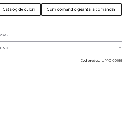
Catalog de culori
Cum comand o geanta la comanda?
IVRARE
ETUR
Cod produs:
UPPG-00166