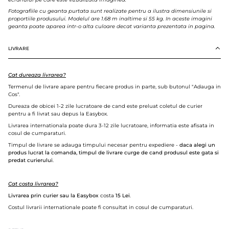
Fotografiile cu geanta purtata sunt realizate pentru a ilustra dimensiunile si
proportiile produsului. Modelul are 1.68 m inaltime si 55 kg. In aceste imagini
geanta poate aparea intr-o alta culoare decat varianta prezentata in pagina.
LIVRARE
Cat dureaza livrarea?
Termenul de livrare apare pentru fiecare produs in parte, sub butonul "Adauga in
Cos".
Dureaza de obicei 1-2 zile lucratoare de cand este preluat coletul de curier
pentru a fi livrat sau depus la Easybox.
Livrarea internationala poate dura 3-12 zile lucratoare, informatia este afisata in
cosul de cumparaturi.
Timpul de livrare se adauga timpului necesar pentru expediere -
daca alegi un
produs lucrat la comanda, timpul de livrare curge de cand produsul este gata si
predat curierului
.
Cat costa livrarea?
Livrarea prin curier sau la Easybox
costa
15 Lei
.
Costul livrarii internationale poate fi consultat in cosul de cumparaturi.