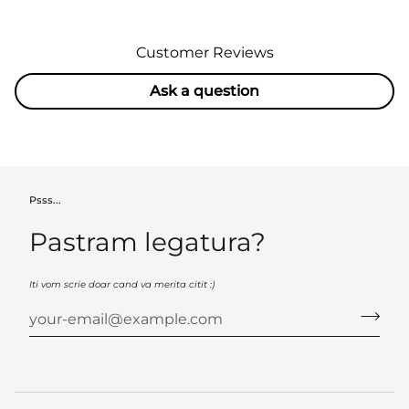
Customer Reviews
Ask a question
Psss...
Pastram legatura?
Iti vom scrie doar cand va merita citit :)