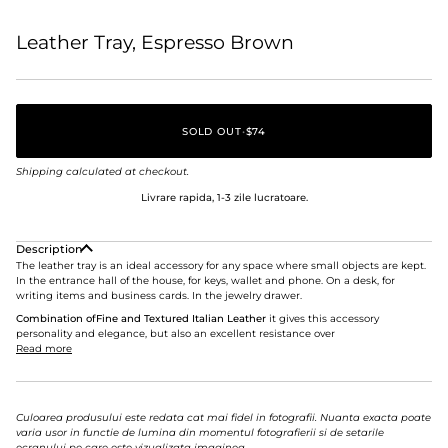
Leather Tray, Espresso Brown
SOLD OUT
•
$74
Shipping
calculated at checkout.
Livrare rapida, 1-3 zile lucratoare.
Description
The leather tray is an ideal accessory for any space where small objects are kept.
In the entrance hall of the house, for keys, wallet and phone. On a desk, for
writing items and business cards. In the jewelry drawer.
Combination of
Fine and Textured Italian Leather
it gives this accessory
personality and elegance, but also an excellent resistance over
Read more
Culoarea produsului este redata cat mai fidel in fotografii. Nuanta exacta poate
varia usor in functie de lumina din momentul fotografierii si de setarile
ecranului pe care este vizualizata imaginea.