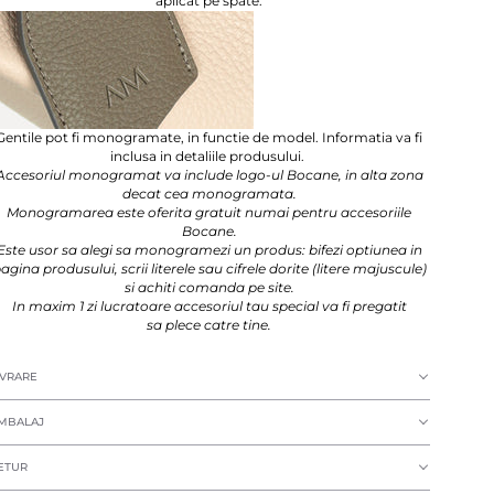
aplicat pe spate.
Gentile pot fi monogramate, in functie de model. Informatia va fi
inclusa in detaliile produsului.
Accesoriul monogramat va include logo-ul Bocane, in alta zona
decat cea monogramata.
Monogramarea este oferita gratuit numai pentru accesoriile
Bocane.
Este usor sa alegi sa monogramezi un produs: bifezi optiunea in
agina produsului, scrii literele sau cifrele dorite (litere majuscule)
si achiti comanda pe site.
In maxim 1 zi lucratoare accesoriul tau special va fi pregatit
sa plece catre tine.
IVRARE
MBALAJ
ETUR