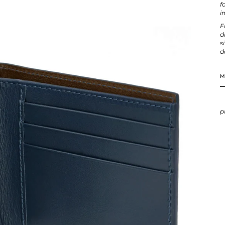
f
i
F
d
s
d
M
p