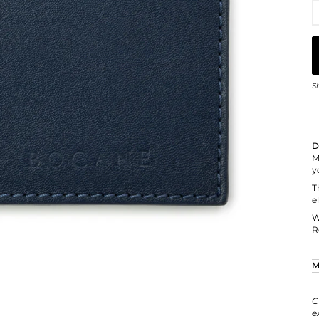
S
D
M
y
T
e
W
R
M
C
e