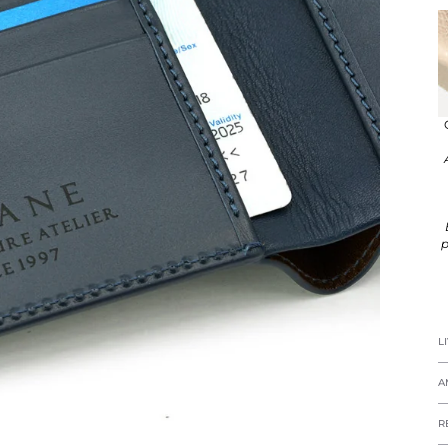
p
L
A
R