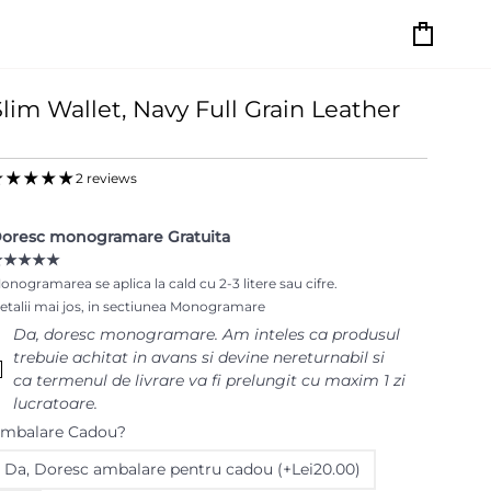
Cart
Slim Wallet, Navy Full Grain Leather
2 reviews
oresc monogramare Gratuita
★★★★★
onogramarea se aplica la cald cu 2-3 litere sau cifre.
etalii mai jos, in sectiunea Monogramare
Da‚ doresc monogramare. Am inteles ca produsul
trebuie achitat in avans si devine nereturnabil si
ca termenul de livrare va fi prelungit cu maxim 1 zi
lucratoare.
mbalare Cadou?
Da‚ Doresc ambalare pentru cadou (+Lei20.00)