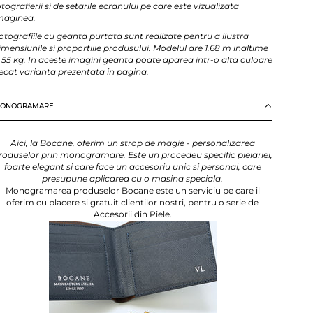
otografierii si de setarile ecranului pe care este vizualizata
maginea.
otografiile cu geanta purtata sunt realizate pentru a ilustra
imensiunile si proportiile produsului. Modelul are 1.68 m inaltime
i 55 kg. In aceste imagini geanta poate aparea intr-o alta culoare
ecat varianta prezentata in pagina.
ONOGRAMARE
Aici, la Bocane, oferim un strop de magie - personalizarea
roduselor prin monogramare. Este un procedeu specific pielariei,
foarte elegant si care face un accesoriu unic si personal, care
presupune aplicarea cu o masina speciala.
Monogramarea produselor Bocane este un serviciu pe care il
oferim cu placere si gratuit clientilor nostri, pentru o serie de
Accesorii din Piele.