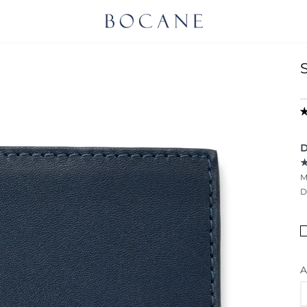
D
M
D
A