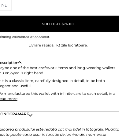
Nu
SOLD OUT
•
$74.00
hipping
calculated at checkout.
Livrare rapida, 1-3 zile lucratoare.
escription
aybe one of the best craftwork items and long-wearing wallets
ou enjoyed is right here!
his is a classic item, carefully designed in detail, to be both
legant and useful.
e manufactured this
wallet
with infinite care to each detail, in a
ead more
ONOGRAMARE
uloarea produsului este redata cat mai fidel in fotografii. Nuanta
xacta poate varia usor in functie de lumina din momentul